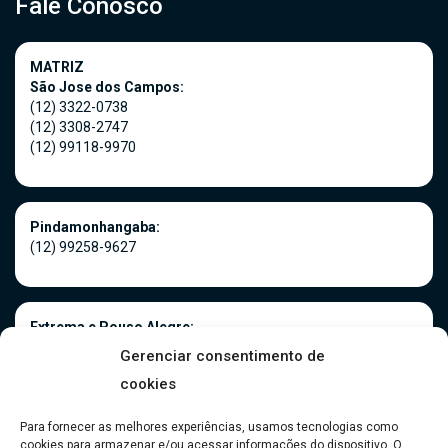
Fale Conosco
MATRIZ
São Jose dos Campos:
(12) 3322-0738
(12) 3308-2747
(12) 99118-9970
Pindamonhangaba:
(12) 99258-9627
Extrema e Pouso Alegre:
(35) 3181-0966
Gerenciar consentimento de
(35) 99916-5075
cookies
Para fornecer as melhores experiências, usamos tecnologias como
cookies para armazenar e/ou acessar informações do dispositivo. O
Caraguatatuba: