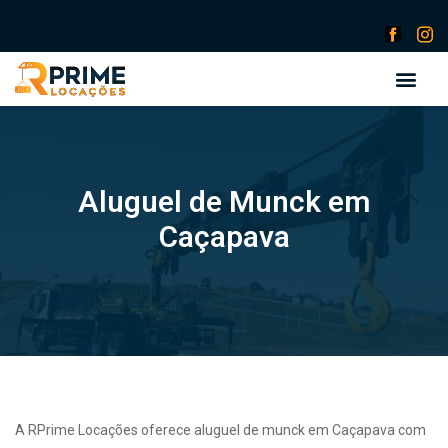
Aluguel de Munck em
Caçapava
A RPrime Locações oferece aluguel de munck em Caçapava com