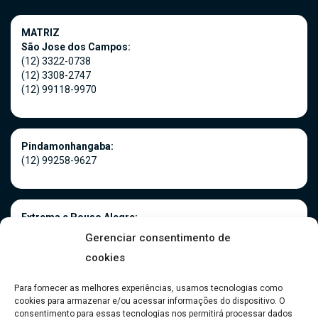
MATRIZ
São Jose dos Campos:
(12) 3322-0738
(12) 3308-2747
(12) 99118-9970
Pindamonhangaba:
(12) 99258-9627
Extrema e Pouso Alegre:
(35) 3181-0966
Gerenciar consentimento de
(35) 99916-5075
cookies
Para fornecer as melhores experiências, usamos tecnologias como
cookies para armazenar e/ou acessar informações do dispositivo. O
Caraguatatuba:
consentimento para essas tecnologias nos permitirá processar dados
(12) 99118-9970