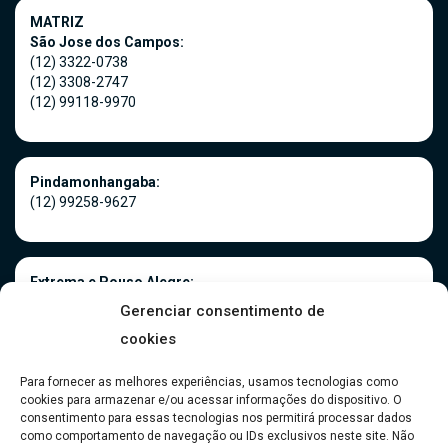
MATRIZ
São Jose dos Campos:
(12) 3322-0738
(12) 3308-2747
(12) 99118-9970
Pindamonhangaba:
(12) 99258-9627
Extrema e Pouso Alegre:
(35) 3181-0966
Gerenciar consentimento de
(35) 99916-5075
cookies
Para fornecer as melhores experiências, usamos tecnologias como
cookies para armazenar e/ou acessar informações do dispositivo. O
Caraguatatuba:
consentimento para essas tecnologias nos permitirá processar dados
(12) 99118-9970
como comportamento de navegação ou IDs exclusivos neste site. Não