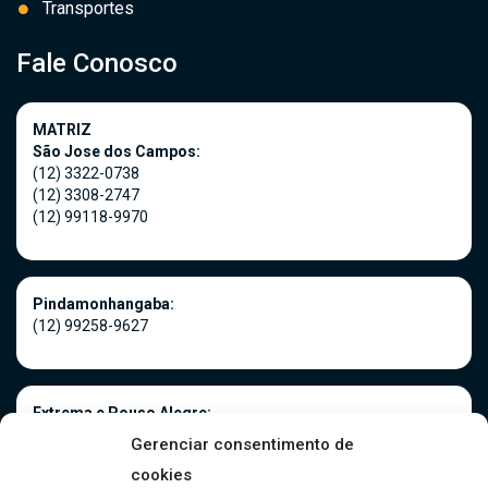
Transportes
Fale Conosco
MATRIZ
São Jose dos Campos:
(12) 3322-0738
(12) 3308-2747
(12) 99118-9970
Pindamonhangaba:
(12) 99258-9627
Extrema e Pouso Alegre:
(35) 3181-0966
Gerenciar consentimento de
(35) 99916-5075
cookies