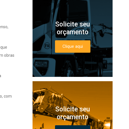
Solicite seu
enso,
orçamento
Clique aqui
, que
em obras
a
to, com
Solicite seu
orçamento