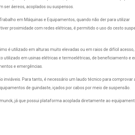
m ser áereos, acoplados ou suspensos.
rabalho em Máquinas e Equipamentos, quando não der para utilizar
tiver proximidade com redes elétricas, é permitido o uso do cesto susp
timo é utilizado em alturas muito elevadas ou em raios de difícil acesso
 utilizado em usinas elétricas e termoelétricas, de beneficiamento e 
vamentos e emergências.
inviáveis. Para tanto, é necessário um laudo técnico para comprovar 
equipamentos de guindaste, içados por cabos por meio de suspensão.
ou munck, já que possui plataforma acoplada diretamente ao equipamen