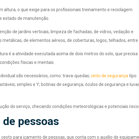
m altura, o que exige para os profissionais treinamento e reciclagem
e estado de manutenção.
nção de jardins verticais, limpeza de fachadas, de vidros, vedação e
as metálicas, de elementos aéreos, de coberturas, logos, telhados, entre
ra é a atividade executada acima de dois metros do solo, que precisa 
condições físicas e mentais.
dividual são necessários, como: trava-quedas;
cinto de segurança
tipo
ustáveis; simples e Y; botinas de segurança; óculos de segurança e luva
ecução do serviço, checando condições meteorológicas e potenciais risco
o de pessoas
o cesto para içamento de pessoas, que conta com o auxílio de equipam