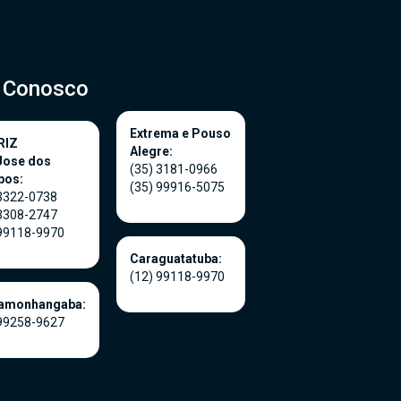
e Conosco
Extrema e Pouso
RIZ
Alegre:
Jose dos
(35) 3181-0966
pos:
(35) 99916-5075
 3322-0738
 3308-2747
 99118-9970
Caraguatatuba:
(12) 99118-9970
amonhangaba:
 99258-9627