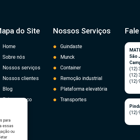
apa do Site
Nossos Serviços
Fal
Home
Guindaste
MAT
São 
Sobre nós
Munck
Cam
Nossos serviços
Container
(12)
(12)
Nossos clientes
Remoção industrial
(12)
Blog
Plataforma elevatória
Fale conosco
Transportes
Pind
(12)
s para
ra essas
gação ou
fetar