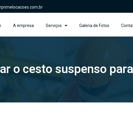
rprimelocacoes.com.br
e
A empresa
Serviços
Galeria de Fotos
Conta
zar o cesto suspenso para