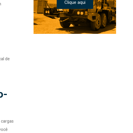
Clique aqui
m
cal de
o-
 cargas
você