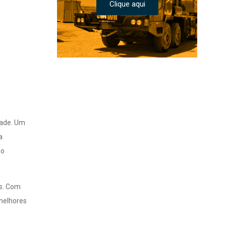
Clique aqui
dade. Um
a
Ao
os. Com
 melhores