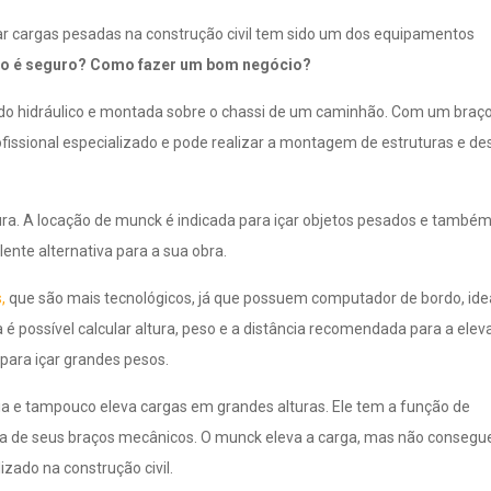
tar cargas pesadas na construção civil tem sido um dos equipamentos
to é seguro? Como fazer um bom negócio?
 hidráulico e montada sobre o chassi de um caminhão. Com um braç
ofissional especializado e pode realizar a montagem de estruturas e d
a. A locação de munck é indicada para içar objetos pesados e também
ente alternativa para a sua obra.
,
que são mais tecnológicos, já que possuem computador de bordo, idea
 é possível calcular altura, peso e a distância recomendada para a ele
ara içar grandes pesos.
a e tampouco eleva cargas em grandes alturas. Ele tem a função de
 de seus braços mecânicos. O munck eleva a carga, mas não consegu
izado na construção civil.