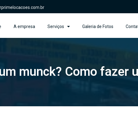
rprimelocacoes.com.br
e
A empresa
Serviços
Galeria de Fotos
Conta
r um munck? Como fazer 