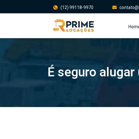
(12) 99118-9970
contato@
Hom
É seguro aluga