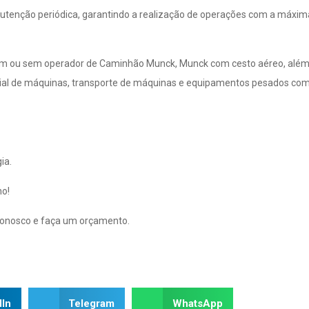
enção periódica, garantindo a realização de operações com a máxim
om ou sem operador de Caminhão Munck, Munck com cesto aéreo, além
trial de máquinas, transporte de máquinas e equipamentos pesados co
ia.
ho!
conosco e faça um orçamento.
dIn
Telegram
WhatsApp