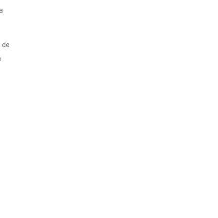
a
 de
m