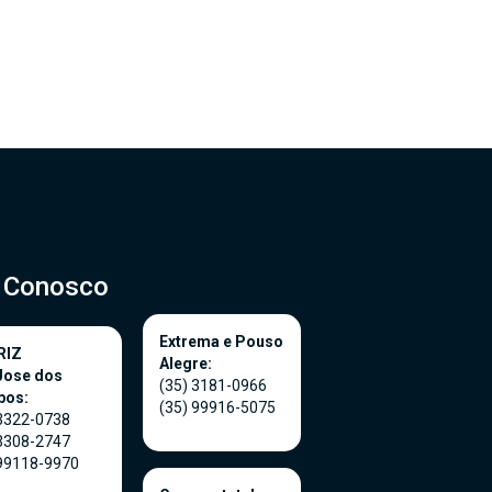
e Conosco
Extrema e Pouso
RIZ
Alegre:
Jose dos
(35) 3181-0966
pos:
(35) 99916-5075
 3322-0738
 3308-2747
 99118-9970