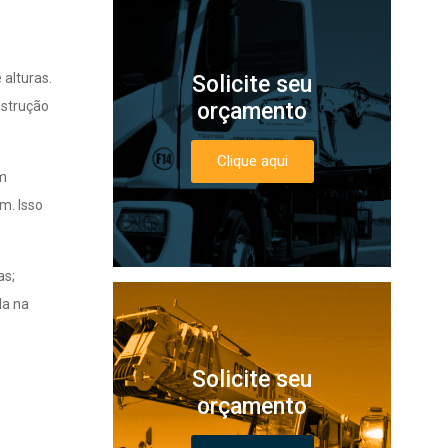
 alturas.
Solicite seu
nstrução
orçamento
Clique aqui
um
m. Isso
as;
da na
Solicite seu
orçamento