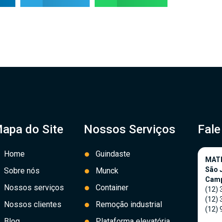
apa do Site
Nossos Serviços
Fal
Home
Guindaste
MAT
São 
Sobre nós
Munck
Cam
Nossos serviços
Container
(12)
(12)
Nossos clientes
Remoção industrial
(12)
Blog
Plataforma elevatória