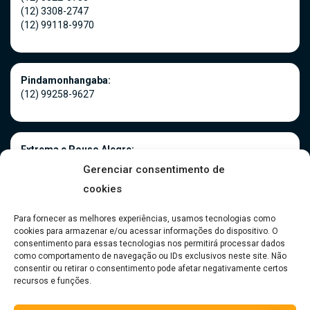
(12) 3308-2747
(12) 99118-9970
Pindamonhangaba:
(12) 99258-9627
Extrema e Pouso Alegre:
(35) 3181-0966
Gerenciar consentimento de
(35) 99916-5075
cookies
Para fornecer as melhores experiências, usamos tecnologias como
cookies para armazenar e/ou acessar informações do dispositivo. O
Caraguatatuba:
consentimento para essas tecnologias nos permitirá processar dados
(12) 99118-9970
como comportamento de navegação ou IDs exclusivos neste site. Não
consentir ou retirar o consentimento pode afetar negativamente certos
recursos e funções.