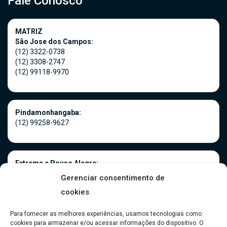
Fale Conosco
MATRIZ
São Jose dos Campos:
(12) 3322-0738
(12) 3308-2747
(12) 99118-9970
Pindamonhangaba:
(12) 99258-9627
Extrema e Pouso Alegre:
(35) 3181-0966
Gerenciar consentimento de
(35) 99916-5075
cookies
Para fornecer as melhores experiências, usamos tecnologias como
cookies para armazenar e/ou acessar informações do dispositivo. O
Caraguatatuba: