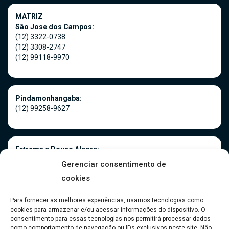
MATRIZ
São Jose dos Campos:
(12) 3322-0738
(12) 3308-2747
(12) 99118-9970
Pindamonhangaba:
(12) 99258-9627
Extrema e Pouso Alegre:
(35) 3181-0966
Gerenciar consentimento de
(35) 99916-5075
cookies
Para fornecer as melhores experiências, usamos tecnologias como
cookies para armazenar e/ou acessar informações do dispositivo. O
Caraguatatuba:
consentimento para essas tecnologias nos permitirá processar dados
(12) 99118-9970
como comportamento de navegação ou IDs exclusivos neste site. Não