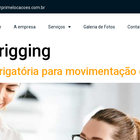
rprimelocacoes.com.br
e
A empresa
Serviços
Galeria de Fotos
Conta
rigging
rigatória para movimentação