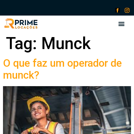
Tag:
Munck
O que faz um operador de
munck?