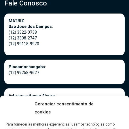
Fale Conosco
MATRIZ
São Jose dos Campos:
(12) 3322-0738
(12) 3308-2747
(12) 99118-9970
Pindamonhangaba:
(12) 99258-9627
Extrema e Pouso Alegre:
(35) 3181-0966
Gerenciar consentimento de
(35) 99916-5075
cookies
Para fornecer as melhores experiências, usamos tecnologias como