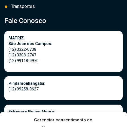
Transportes
Fale Conosco
MATRIZ
São Jose dos Campos:
(12) 3322-0738
(12) 3308-2747
(12) 99118-9970
Pindamonhangaba:
(12) 99258-9627
Extrema e Pouso Alegre:
(35) 3181-0966
Gerenciar consentimento de
(35) 99916-5075