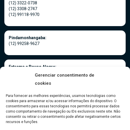
(12) 3322-0738
(12) 3308-2747
(12) 99118-9970
Pindamonhangaba:
(12) 99258-9627
Extrema e Pouso Alegre:
(35) 3181-0966
Gerenciar consentimento de
(35) 99916-5075
cookies
Para fornecer as melhores experiências, usamos tecnologias como
cookies para armazenar e/ou acessar informações do dispositivo. O
Caraguatatuba:
consentimento para essas tecnologias nos permitirá processar dados
(12) 99118-9970
como comportamento de navegação ou IDs exclusivos neste site. Não
consentir ou retirar o consentimento pode afetar negativamente certos
recursos e funções.