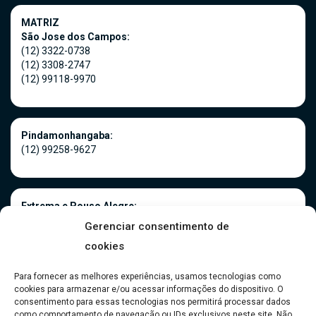
MATRIZ
São Jose dos Campos:
(12) 3322-0738
(12) 3308-2747
(12) 99118-9970
Pindamonhangaba:
(12) 99258-9627
Extrema e Pouso Alegre:
(35) 3181-0966
Gerenciar consentimento de
(35) 99916-5075
cookies
Para fornecer as melhores experiências, usamos tecnologias como
cookies para armazenar e/ou acessar informações do dispositivo. O
Caraguatatuba:
consentimento para essas tecnologias nos permitirá processar dados
(12) 99118-9970
como comportamento de navegação ou IDs exclusivos neste site. Não