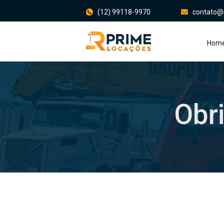
(12) 99118-9970
contato@
Hom
Obr