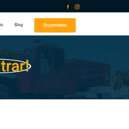
to
Blog
Orçamento
trar!