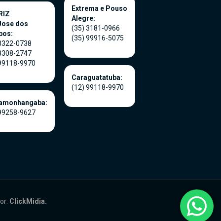
Extrema e Pouso
RIZ
Alegre:
Jose dos
(35) 3181-0966
pos:
(35) 99916-5075
 3322-0738
 3308-2747
 99118-9970
Caraguatatuba:
(12) 99118-9970
amonhangaba:
 99258-9627
or:
ClickMidia.