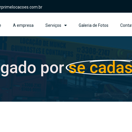
rprimelocacoes.com.br
e
A empresa
Serviços
Galeria de Fotos
Conta
igado por
se cadas