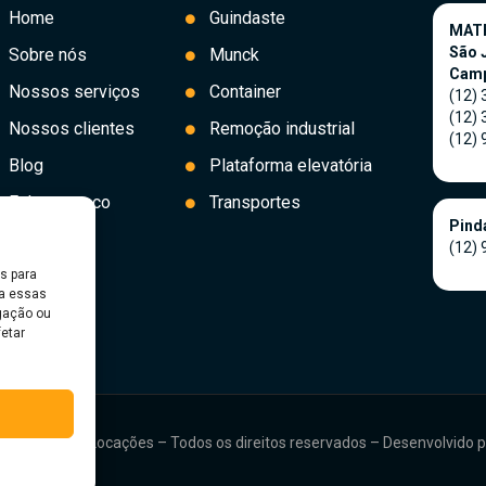
Home
Guindaste
MAT
São 
Sobre nós
Munck
Cam
Nossos serviços
Container
(12)
(12)
Nossos clientes
Remoção industrial
(12)
Blog
Plataforma elevatória
Fale conosco
Transportes
Pind
(12)
s para
ra essas
gação ou
fetar
22 – RPrime Locações – Todos os direitos reservados – Desenvolvido p